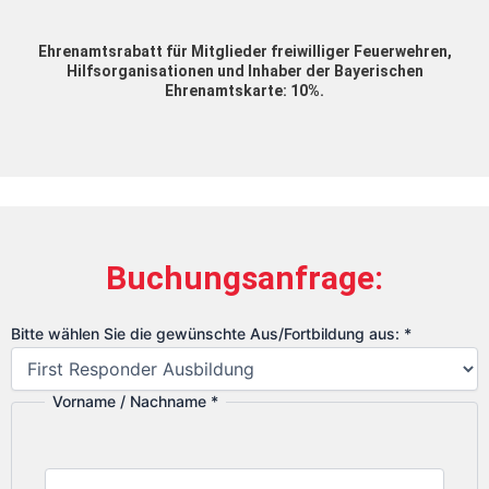
Ehrenamtsrabatt für Mitglieder freiwilliger Feuerwehren,
Hilfsorganisationen und Inhaber der Bayerischen
Ehrenamtskarte: 10%.
Buchungsanfrage:
S
Bitte wählen Sie die gewünschte Aus/Fortbildung aus:
*
i
e
Vorname / Nachname
*
N
a
c