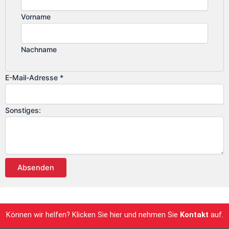
h
n
Vorname
a
m
Nachname
e
E
-
E-Mail-Adresse
*
M
a
Sonstiges:
i
l
-
A
d
Absenden
r
e
s
s
Können wir helfen? Klicken Sie hier und nehmen Sie
Kontakt
auf.
e